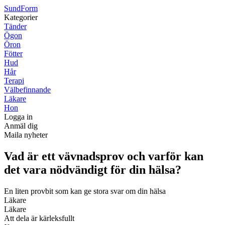
Sund
Form
Kategorier
Tänder
Ögon
Öron
Fötter
Hud
Hår
Terapi
Välbefinnande
Läkare
Hon
Logga in
Anmäl dig
Maila nyheter
Vad är ett vävnadsprov och varför kan
det vara nödvändigt för din hälsa?
En liten provbit som kan ge stora svar om din hälsa
Läkare
Läkare
Att dela är kärleksfullt