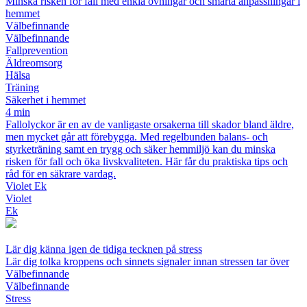
Minska risken för fall med enkla övningar och smarta anpassningar i
hemmet
Välbefinnande
Välbefinnande
Fallprevention
Äldreomsorg
Hälsa
Träning
Säkerhet i hemmet
4 min
Fallolyckor är en av de vanligaste orsakerna till skador bland äldre,
men mycket går att förebygga. Med regelbunden balans- och
styrketräning samt en trygg och säker hemmiljö kan du minska
risken för fall och öka livskvaliteten. Här får du praktiska tips och
råd för en säkrare vardag.
Violet Ek
Violet
Ek
Lär dig känna igen de tidiga tecknen på stress
Lär dig tolka kroppens och sinnets signaler innan stressen tar över
Välbefinnande
Välbefinnande
Stress