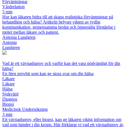
Förväntningar
Vårdrelation
5 min
Hur kan läkaren bidra till att skapa realistiska förväntningar på
behandling och hälsa? Artikeln belyser vikten av tydlig
kommunikation, gemensamma beslut och ömsesidig förståelse i
mötet mellan läkare och patient.
Antonia Lundgren
Antonia
Lundgren
Vad är ett vävnadsprov och varför kan det vara nödvändigt för din
hälsa?
En liten provbit som kan ge stora svar om din hälsa
Läkare
Läkare
Hälsa
Sjukvård
Diagnos
Biopsi
Medicinsk Undersökning
3 min
Ett vävnadsprov, eller biopsi, kan ge läkaren viktig information om
vad som händer i din kropp. Här förklarar vi vad ett vävnadsprov är,