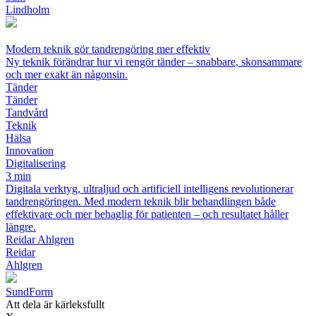
Lindholm
Modern teknik gör tandrengöring mer effektiv
Ny teknik förändrar hur vi rengör tänder – snabbare, skonsammare
och mer exakt än någonsin.
Tänder
Tänder
Tandvård
Teknik
Hälsa
Innovation
Digitalisering
3 min
Digitala verktyg, ultraljud och artificiell intelligens revolutionerar
tandrengöringen. Med modern teknik blir behandlingen både
effektivare och mer behaglig för patienten – och resultatet håller
längre.
Reidar Ahlgren
Reidar
Ahlgren
Sund
Form
Att dela är kärleksfullt