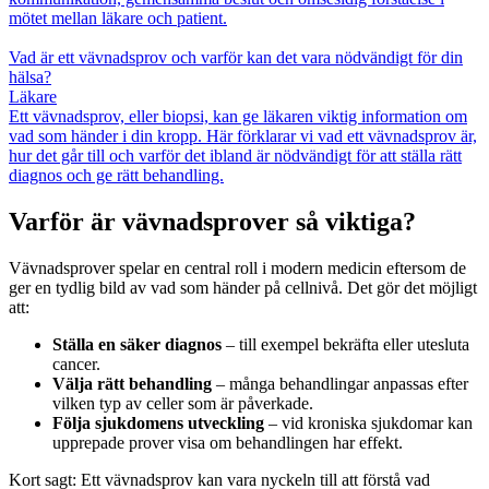
mötet mellan läkare och patient.
Vad är ett vävnadsprov och varför kan det vara nödvändigt för din
hälsa?
Läkare
Ett vävnadsprov, eller biopsi, kan ge läkaren viktig information om
vad som händer i din kropp. Här förklarar vi vad ett vävnadsprov är,
hur det går till och varför det ibland är nödvändigt för att ställa rätt
diagnos och ge rätt behandling.
Varför är vävnadsprover så viktiga?
Vävnadsprover spelar en central roll i modern medicin eftersom de
ger en tydlig bild av vad som händer på cellnivå. Det gör det möjligt
att:
Ställa en säker diagnos
– till exempel bekräfta eller utesluta
cancer.
Välja rätt behandling
– många behandlingar anpassas efter
vilken typ av celler som är påverkade.
Följa sjukdomens utveckling
– vid kroniska sjukdomar kan
upprepade prover visa om behandlingen har effekt.
Kort sagt: Ett vävnadsprov kan vara nyckeln till att förstå vad