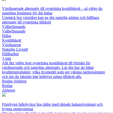
Växtbaserade alternativ till syntetiska kosttillskott – så väljer du
naturliga lösningar för din hälsa
Upptäck hur växtriket kan ge dig naturlig näring och hållbara
alternativ till syntetiska tillskott
Välbefinnande
Välbefinnande
Hälsa
Kosttillskott
Växtbaserat
Naturlig Livsstil
Hållbarhet
3 min
Allt fler väljer bort syntetiska kosttillskott till förmån för
växtbaserade och naturliga alternativ. Lär dig hur du hittar
kvalitetsprodukter, vilka livsmedel som ger viktiga näringsämnen
och när du faktiskt inte behöver några tillskott alls.
Reidar Ahlgren
Reidar
Ahlgren
Förebygg fallolyckor hos äldre med riktade balansövningar och
trygga omgivningar