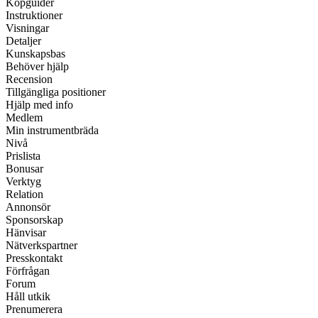
Köpguider
Instruktioner
Visningar
Detaljer
Kunskapsbas
Behöver hjälp
Recension
Tillgängliga positioner
Hjälp med info
Medlem
Min instrumentbräda
Nivå
Prislista
Bonusar
Verktyg
Relation
Annonsör
Sponsorskap
Hänvisar
Nätverkspartner
Presskontakt
Förfrågan
Forum
Håll utkik
Prenumerera