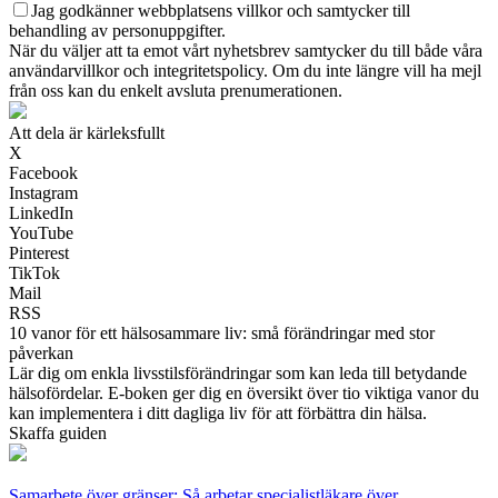
Jag godkänner webbplatsens villkor och samtycker till
behandling av personuppgifter.
När du väljer att ta emot vårt nyhetsbrev samtycker du till både våra
användarvillkor och integritetspolicy. Om du inte längre vill ha mejl
från oss kan du enkelt avsluta prenumerationen.
Att dela är kärleksfullt
X
Facebook
Instagram
LinkedIn
YouTube
Pinterest
TikTok
Mail
RSS
10 vanor för ett hälsosammare liv: små förändringar med stor
påverkan
Lär dig om enkla livsstilsförändringar som kan leda till betydande
hälsofördelar. E-boken ger dig en översikt över tio viktiga vanor du
kan implementera i ditt dagliga liv för att förbättra din hälsa.
Skaffa guiden
Samarbete över gränser: Så arbetar specialistläkare över