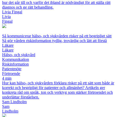
hur det går till och varför det ibland är nödvändigt för att ställa rätt
diagnos och ge rätt behandling.
Livia Fingal
Livia
Fingal
Så kommunicerar hälso- och sjukvården risker på ett begripligt sätt
Så gör vården riskinformation tydlig, trovärdig och lätt att förstå
Läkare
Läkare
Hälso- och sjukvård
Kommunikation
Riskinformation
Patientmöte
Förtroende
4 min
Hur kan hälso- och sjukvården förklara risker på ett sätt som både är
korrekt och begripligt för patienter och allmänhet? Artikeln ger
konkreta råd om språk, ton och verktyg som stärker förtroendet och
underlättar förståelsen.
Sam Lindholm
Sam
Lindholm