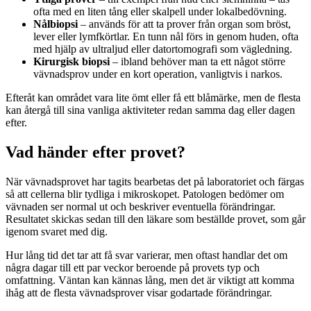
ofta med en liten tång eller skalpell under lokalbedövning.
Nålbiopsi
– används för att ta prover från organ som bröst,
lever eller lymfkörtlar. En tunn nål förs in genom huden, ofta
med hjälp av ultraljud eller datortomografi som vägledning.
Kirurgisk biopsi
– ibland behöver man ta ett något större
vävnadsprov under en kort operation, vanligtvis i narkos.
Efteråt kan området vara lite ömt eller få ett blåmärke, men de flesta
kan återgå till sina vanliga aktiviteter redan samma dag eller dagen
efter.
Vad händer efter provet?
När vävnadsprovet har tagits bearbetas det på laboratoriet och färgas
så att cellerna blir tydliga i mikroskopet. Patologen bedömer om
vävnaden ser normal ut och beskriver eventuella förändringar.
Resultatet skickas sedan till den läkare som beställde provet, som går
igenom svaret med dig.
Hur lång tid det tar att få svar varierar, men oftast handlar det om
några dagar till ett par veckor beroende på provets typ och
omfattning. Väntan kan kännas lång, men det är viktigt att komma
ihåg att de flesta vävnadsprover visar godartade förändringar.