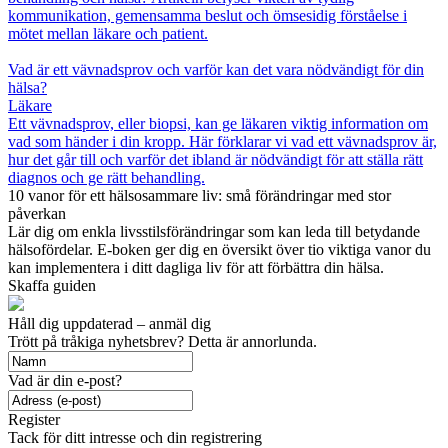
kommunikation, gemensamma beslut och ömsesidig förståelse i
mötet mellan läkare och patient.
Vad är ett vävnadsprov och varför kan det vara nödvändigt för din
hälsa?
Läkare
Ett vävnadsprov, eller biopsi, kan ge läkaren viktig information om
vad som händer i din kropp. Här förklarar vi vad ett vävnadsprov är,
hur det går till och varför det ibland är nödvändigt för att ställa rätt
diagnos och ge rätt behandling.
10 vanor för ett hälsosammare liv: små förändringar med stor
påverkan
Lär dig om enkla livsstilsförändringar som kan leda till betydande
hälsofördelar. E-boken ger dig en översikt över tio viktiga vanor du
kan implementera i ditt dagliga liv för att förbättra din hälsa.
Skaffa guiden
Håll dig uppdaterad – anmäl dig
Trött på tråkiga nyhetsbrev? Detta är annorlunda.
Vad är din e-post?
Register
Tack för ditt intresse och din registrering