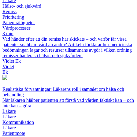
Läkare
Hälso- och sjukvård
Remiss
Prioritering
Patienträttigheter
Vårdprocesser
3 min
Vad händer efter att din remiss har skickats – och varför får vissa
patienter snabbare vård än andra? Artikeln förklarar hur medicinska
bedömningar, lagar och resurser tillsammans avgör i vilken ordning
remisser hanteras i hälso- och sjukvården.
Violet Ek
Violet
Ek
Realistiska förväntningar: Läkarens roll i samtalet om hälsa och
behandling
När läkaren hjälper patienten att förstå vad vården faktiskt kan – och
inte kan – göra
Läkare
Läkare
Kommunikation
Läkare
Patientmöte