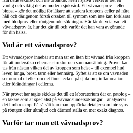
låta både tekniskt och lite oroande. Men i själva verket är det en
vanlig och viktig del av modern sjukvård. Ett vävnadsprov – eller
biopsi – gör det möjligt för läkare att studera kroppens celler på nära
håll och därigenom förstå orsaken till symtom som inte kan förklaras
med blodprov eller röntgenundersökningar. Här får du veta vad ett
vävnadsprov är, hur det går till och varför det kan vara avgörande
för din hälsa.
Vad är ett vävnadsprov?
Ett vävnadsprov innebär att man tar en liten bit vävnad från kroppen
för att undersöka cellernas struktur och sammansättning. Provet kan
tas från nästan vilken del av kroppen som helst – till exempel hud,
lever, lunga, bröst, tarm eller benmärg. Syftet är att se om vävnaden
ser normal ut eller om det finns tecken på sjukdom, inflammation
eller förändringar i cellerna.
När provet har tagits skickas det till ett laboratorium där en patolog –
en läkare som är specialist på vävnadsundersökningar – analyserar
det i mikroskop. På så sätt kan man upptäcka detaljer som inte syns
på röntgen eller ultraljud och därmed ställa en mer exakt diagnos.
Varför tar man ett vävnadsprov?