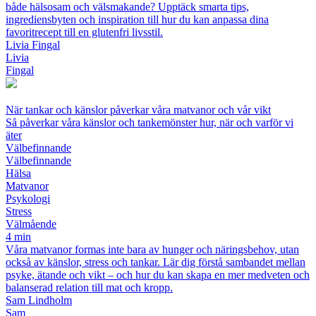
både hälsosam och välsmakande? Upptäck smarta tips,
ingrediensbyten och inspiration till hur du kan anpassa dina
favoritrecept till en glutenfri livsstil.
Livia Fingal
Livia
Fingal
När tankar och känslor påverkar våra matvanor och vår vikt
Så påverkar våra känslor och tankemönster hur, när och varför vi
äter
Välbefinnande
Välbefinnande
Hälsa
Matvanor
Psykologi
Stress
Välmående
4 min
Våra matvanor formas inte bara av hunger och näringsbehov, utan
också av känslor, stress och tankar. Lär dig förstå sambandet mellan
psyke, ätande och vikt – och hur du kan skapa en mer medveten och
balanserad relation till mat och kropp.
Sam Lindholm
Sam