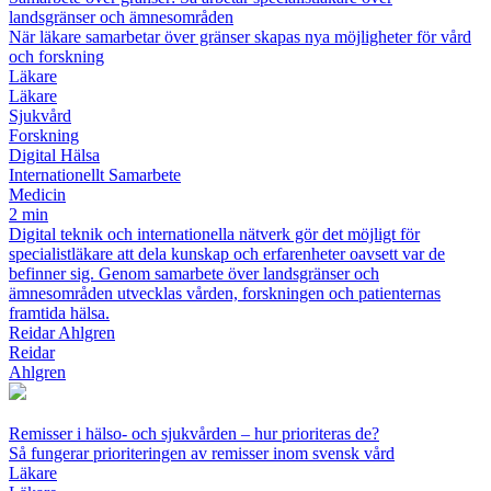
landsgränser och ämnesområden
När läkare samarbetar över gränser skapas nya möjligheter för vård
och forskning
Läkare
Läkare
Sjukvård
Forskning
Digital Hälsa
Internationellt Samarbete
Medicin
2 min
Digital teknik och internationella nätverk gör det möjligt för
specialistläkare att dela kunskap och erfarenheter oavsett var de
befinner sig. Genom samarbete över landsgränser och
ämnesområden utvecklas vården, forskningen och patienternas
framtida hälsa.
Reidar Ahlgren
Reidar
Ahlgren
Remisser i hälso- och sjukvården – hur prioriteras de?
Så fungerar prioriteringen av remisser inom svensk vård
Läkare