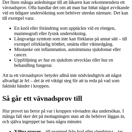
Det finns många anledningar till att läkaren kan rekommendera ett
vävnadsprov. Ofta handlar det om att man har hittat något avvikande
vid en tidigare undersökning som behöver utredas närmare. Det kan
till exempel vara:
En knöl eller förändring som upptäckts vid en röntgen,
mammografi eller fysisk undersökning.
Långvariga symtom som inte kan förklaras på annat sätt – till
exempel oförklarlig trötthet, smärta eller viktnedgång.
Misstanke om inflammation, autoimmuna sjukdomar eller
cancer.
Uppföljning av hur en sjukdom utvecklas eller hur en
behandling fungerar.
Att ta ett vävnadsprov betyder alltså inte nödvändigtvis att något
allvarligt är fel – det är ett viktigt steg för att ta reda på vad som
faktiskt händer i kroppen.
Så går ett vävnadsprov till
Hur provet tas beror på var i kroppen vävnaden ska undersökas. I
många fall sker det på mottagningen utan att du behöver läggas in,
och själva ingreppet tar bara några minuter.
Ytliga prover
– till exempel från hud eller slemhinna – tas