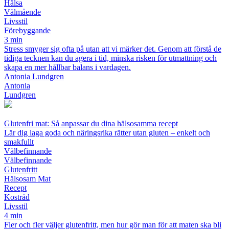
Hälsa
Välmående
Livsstil
Förebyggande
3 min
Stress smyger sig ofta på utan att vi märker det. Genom att förstå de
tidiga tecknen kan du agera i tid, minska risken för utmattning och
skapa en mer hållbar balans i vardagen.
Antonia Lundgren
Antonia
Lundgren
Glutenfri mat: Så anpassar du dina hälsosamma recept
Lär dig laga goda och näringsrika rätter utan gluten – enkelt och
smakfullt
Välbefinnande
Välbefinnande
Glutenfritt
Hälsosam Mat
Recept
Kostråd
Livsstil
4 min
Fler och fler väljer glutenfritt, men hur gör man för att maten ska bli