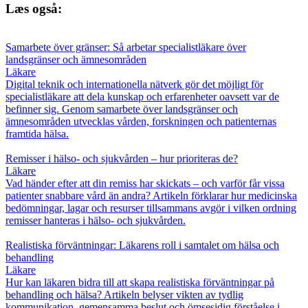
Læs også:
Samarbete över gränser: Så arbetar specialistläkare över
landsgränser och ämnesområden
Läkare
Digital teknik och internationella nätverk gör det möjligt för
specialistläkare att dela kunskap och erfarenheter oavsett var de
befinner sig. Genom samarbete över landsgränser och
ämnesområden utvecklas vården, forskningen och patienternas
framtida hälsa.
Remisser i hälso- och sjukvården – hur prioriteras de?
Läkare
Vad händer efter att din remiss har skickats – och varför får vissa
patienter snabbare vård än andra? Artikeln förklarar hur medicinska
bedömningar, lagar och resurser tillsammans avgör i vilken ordning
remisser hanteras i hälso- och sjukvården.
Realistiska förväntningar: Läkarens roll i samtalet om hälsa och
behandling
Läkare
Hur kan läkaren bidra till att skapa realistiska förväntningar på
behandling och hälsa? Artikeln belyser vikten av tydlig
kommunikation, gemensamma beslut och ömsesidig förståelse i