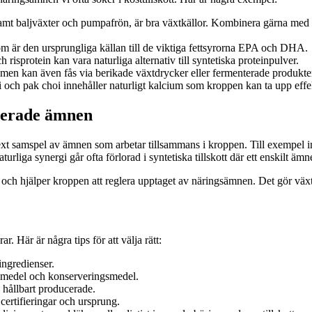
 baljväxter och pumpafrön, är bra växtkällor. Kombinera gärna med C-v
om är den ursprungliga källan till de viktiga fettsyrorna EPA och DHA.
isprotein kan vara naturliga alternativ till syntetiska proteinpulver.
 men kan även fås via berikade växtdrycker eller fermenterade produkter.
ch pak choi innehåller naturligt kalcium som kroppen kan ta upp effek
olerade ämnen
xt samspel av ämnen som arbetar tillsammans i kroppen. Till exempel in
iga synergi går ofta förlorad i syntetiska tillskott där ett enskilt ämne
h hjälper kroppen att reglera upptaget av näringsämnen. Det gör växtbas
. Här är några tips för att välja rätt:
ngredienser.
smedel och konserveringsmedel.
 hållbart producerade.
 certifieringar och ursprung.