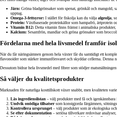
Järn:
Gröna bladgrönsaker som spenat, grönkål och mangold, samt
upptag.
Omega-3-fettsyror:
I stället för fiskolja kan du välja
algeolja
, s
Protein:
Växtbaserade proteinkällor som hampafrö, ärtprotein och r
Vitamin B12:
Detta vitamin finns främst i animaliska produkter,
Kalcium:
Sesamfrön, mandlar och gröna grönsaker som broccoli o
Fördelarna med hela livsmedel framför is
När du får näringsämnen genom hela växter får du samtidigt ett komple
flavonoider som stärker immunförsvaret och skyddar cellerna. Denna naturl
Dessutom bidrar hela livsmedel med fibrer som stödjer matsmältningen oc
Så väljer du kvalitetsprodukter
Marknaden för naturliga kosttillskott växer snabbt, men kvaliteten varierar
Läs ingredienslistan
– välj produkter med få och igenkännbara i
Undvik onödiga tillsatser
som konstgjorda färgämnen, sötning
Kontrollera ursprunget
– välj produkter som är ekologiska och
Se efter dokumentation
– seriösa tillverkare redovisar analyser,