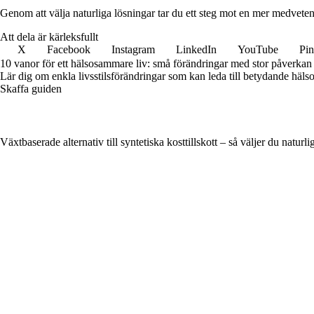
Genom att välja naturliga lösningar tar du ett steg mot en mer medveten o
Att dela är kärleksfullt
X
Facebook
Instagram
LinkedIn
YouTube
Pin
10 vanor för ett hälsosammare liv: små förändringar med stor påverkan
Lär dig om enkla livsstilsförändringar som kan leda till betydande hälsof
Skaffa guiden
Växtbaserade alternativ till syntetiska kosttillskott – så väljer du naturli