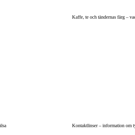
Kaffe, te och tändernas färg – vad
älsa
Kontaktlinser – information om ty