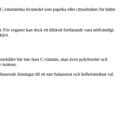
itaminrika livsmedel som paprika eller citrusfrukter för bättre
 För veganer kan dock ett tillskott fortfarande vara nödvändigt.
tivt.
nehåller bär inte bara C-vitamin, utan även polyfenoler och
 isoleras.
erade lösningar till ett mer balanserat och helhetsinriktat val.