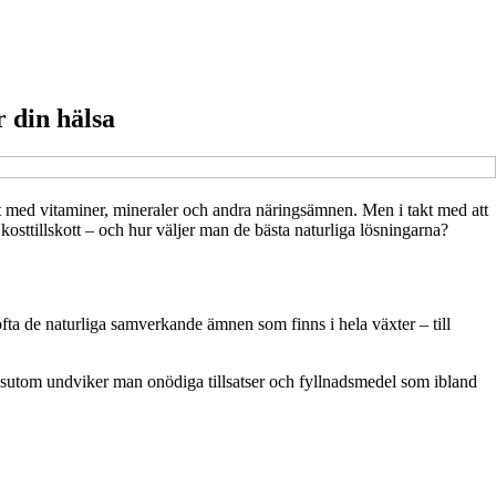
r din hälsa
ckligt med vitaminer, mineraler och andra näringsämnen. Men i takt med att
ka kosttillskott – och hur väljer man de bästa naturliga lösningarna?
ofta de naturliga samverkande ämnen som finns i hela växter – till
ssutom undviker man onödiga tillsatser och fyllnadsmedel som ibland