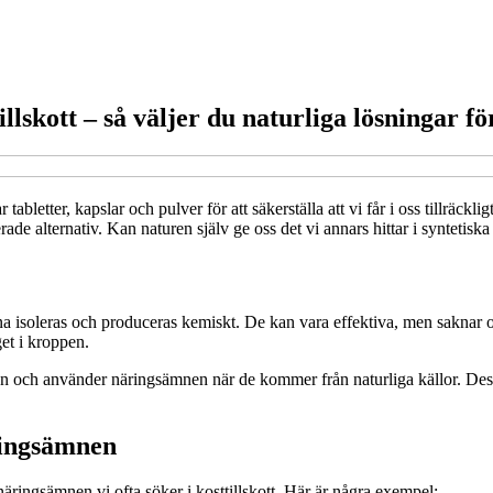
illskott – så väljer du naturliga lösningar fö
r tabletter, kapslar och pulver för att säkerställa att vi får i oss tillrä
aserade alternativ. Kan naturen själv ge oss det vi annars hittar i syntetis
mnena isoleras och produceras kemiskt. De kan vara effektiva, men saknar 
et i kroppen.
gen och använder näringsämnen när de kommer från naturliga källor. De
äringsämnen
äringsämnen vi ofta söker i kosttillskott. Här är några exempel: