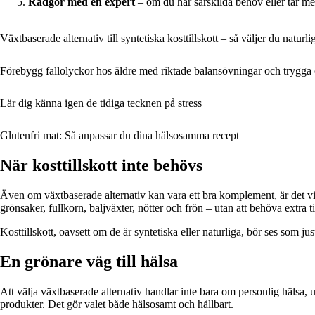
Rådgör med en expert
– om du har särskilda behov eller tar med
Växtbaserade alternativ till syntetiska kosttillskott – så väljer du naturli
Förebygg fallolyckor hos äldre med riktade balansövningar och trygga
Lär dig känna igen de tidiga tecknen på stress
Glutenfri mat: Så anpassar du dina hälsosamma recept
När kosttillskott inte behövs
Även om växtbaserade alternativ kan vara ett bra komplement, är det vikt
grönsaker, fullkorn, baljväxter, nötter och frön – utan att behöva extra ti
Kosttillskott, oavsett om de är syntetiska eller naturliga, bör ses som just
En grönare väg till hälsa
Att välja växtbaserade alternativ handlar inte bara om personlig hälsa, 
produkter. Det gör valet både hälsosamt och hållbart.