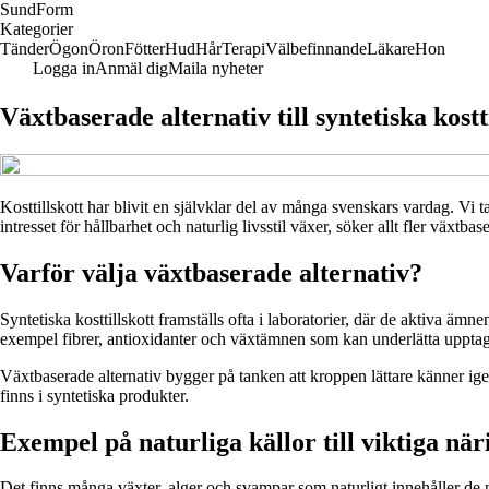
Sund
Form
Kategorier
Tänder
Ögon
Öron
Fötter
Hud
Hår
Terapi
Välbefinnande
Läkare
Hon
Logga in
Anmäl dig
Maila nyheter
Växtbaserade alternativ till syntetiska kostt
Kosttillskott har blivit en självklar del av många svenskars vardag. Vi ta
intresset för hållbarhet och naturlig livsstil växer, söker allt fler växtb
Varför välja växtbaserade alternativ?
Syntetiska kosttillskott framställs ofta i laboratorier, där de aktiva ä
exempel fibrer, antioxidanter och växtämnen som kan underlätta upptag
Växtbaserade alternativ bygger på tanken att kroppen lättare känner i
finns i syntetiska produkter.
Exempel på naturliga källor till viktiga n
Det finns många växter, alger och svampar som naturligt innehåller de n