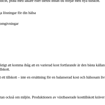
icin, prata med läkare eller dietist innan du börjar med nya tillskott.
ga lösningar för din hälsa
 omgivningar
igt att komma ihåg att en varierad kost fortfarande är den bästa källan t
llskott.
 ett tillskott – inte en ersättning för en balanserad kost och hälsosam livs
utan också om miljön. Produktionen av växtbaserade kosttillskott kräver 