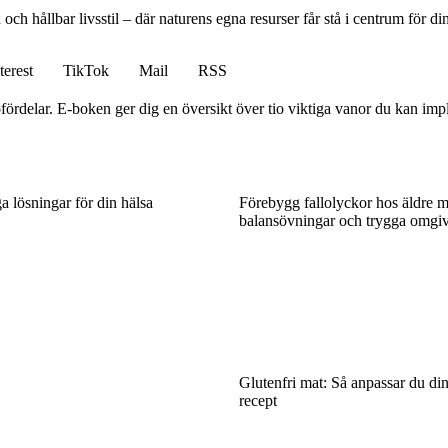
ch hållbar livsstil – där naturens egna resurser får stå i centrum för din
terest
TikTok
Mail
RSS
ördelar. E-boken ger dig en översikt över tio viktiga vanor du kan impleme
ga lösningar för din hälsa
Förebygg fallolyckor hos äldre m
balansövningar och trygga omgi
Glutenfri mat: Så anpassar du d
recept