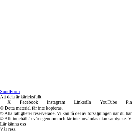
Sund
Form
Att dela är kärleksfullt
X
Facebook
Instagram
LinkedIn
YouTube
Pin
© Detta material får inte kopieras.
© Alla rättigheter reserverade. Vi kan få del av försäljningen när du han
© Allt innehåll är vår egendom och får inte användas utan samtycke. Vi k
Lär känna oss
Vår resa