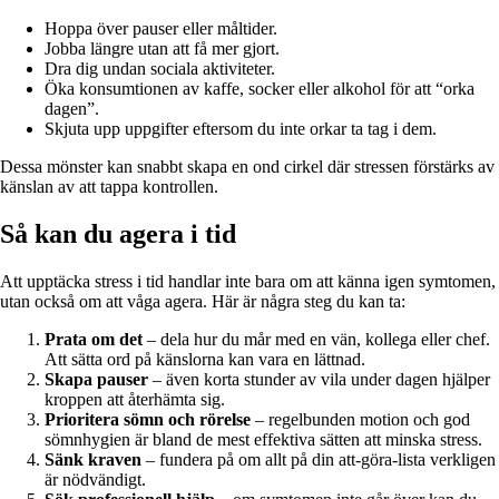
Hoppa över pauser eller måltider.
Jobba längre utan att få mer gjort.
Dra dig undan sociala aktiviteter.
Öka konsumtionen av kaffe, socker eller alkohol för att “orka
dagen”.
Skjuta upp uppgifter eftersom du inte orkar ta tag i dem.
Dessa mönster kan snabbt skapa en ond cirkel där stressen förstärks av
känslan av att tappa kontrollen.
Så kan du agera i tid
Att upptäcka stress i tid handlar inte bara om att känna igen symtomen,
utan också om att våga agera. Här är några steg du kan ta:
Prata om det
– dela hur du mår med en vän, kollega eller chef.
Att sätta ord på känslorna kan vara en lättnad.
Skapa pauser
– även korta stunder av vila under dagen hjälper
kroppen att återhämta sig.
Prioritera sömn och rörelse
– regelbunden motion och god
sömnhygien är bland de mest effektiva sätten att minska stress.
Sänk kraven
– fundera på om allt på din att-göra-lista verkligen
är nödvändigt.