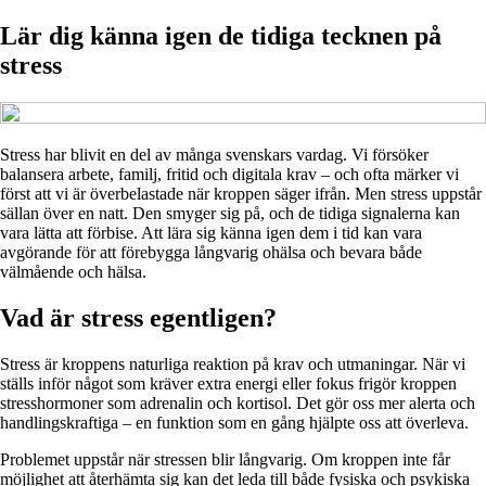
Lär dig känna igen de tidiga tecknen på
stress
Stress har blivit en del av många svenskars vardag. Vi försöker
balansera arbete, familj, fritid och digitala krav – och ofta märker vi
först att vi är överbelastade när kroppen säger ifrån. Men stress uppstår
sällan över en natt. Den smyger sig på, och de tidiga signalerna kan
vara lätta att förbise. Att lära sig känna igen dem i tid kan vara
avgörande för att förebygga långvarig ohälsa och bevara både
välmående och hälsa.
Vad är stress egentligen?
Stress är kroppens naturliga reaktion på krav och utmaningar. När vi
ställs inför något som kräver extra energi eller fokus frigör kroppen
stresshormoner som adrenalin och kortisol. Det gör oss mer alerta och
handlingskraftiga – en funktion som en gång hjälpte oss att överleva.
Problemet uppstår när stressen blir långvarig. Om kroppen inte får
möjlighet att återhämta sig kan det leda till både fysiska och psykiska