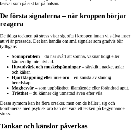
besvär som på sikt tär på hälsan.
De första signalerna – när kroppen börjar
reagera
De tidiga tecknen på stress visar sig ofta i kroppen innan vi själva inser
att vi är pressade. Det kan handla om små signaler som gradvis blir
tydligare:
Sömnproblem
– du har svårt att somna, vaknar tidigt eller
känner dig inte utvilad.
Huvudvärk och muskelspänningar
– särskilt i nacke, axlar
och käkar.
Hjärtklappning eller inre oro
– en känsla av ständig
beredskap.
Magbesvär
– som uppblåsthet, illamående eller förändrad aptit.
Trötthet
– du känner dig utmattad även efter vila.
Dessa symtom kan ha flera orsaker, men om de håller i sig och
kombineras med psykisk oro kan det vara ett tecken på begynnande
stress.
Tankar och känslor påverkas