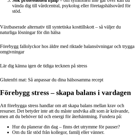
Sök professionell hjälp
– om symtomen inte går över kan du
vända dig till vårdcentral, psykolog eller företagshälsovård för
stöd.
Växtbaserade alternativ till syntetiska kosttillskott – så väljer du
naturliga lösningar för din hälsa
Förebygg fallolyckor hos äldre med riktade balansövningar och trygga
omgivningar
Lär dig känna igen de tidiga tecknen på stress
Glutenfri mat: Så anpassar du dina hälsosamma recept
Förebygg stress – skapa balans i vardagen
Att förebygga stress handlar om att skapa balans mellan krav och
resurser. Det betyder inte att du måste undvika allt som är krävande,
men att du behöver tid och energi för återhämtning. Fundera på:
Hur du planerar din dag – finns det utrymme för pauser?
Om du får stöd från kollegor, familj eller vänner.