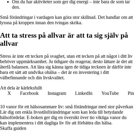
Om du har aktiviteter som ger dig energi – inte bara de som tar
den.
Små förändringar i vardagen kan göra stor skillnad. Det handlar om att
lyssna på kroppen innan den tvingas skrika.
Att ta stress på allvar är att ta sig själv på
allvar
Stress är inte ett tecken på svaghet, utan ett tecken på att något i ditt liv
behöver uppmärksamhet. Ju tidigare du reagerar, desto lättare är det att
återfå balansen. Att lära sig känna igen de tidiga tecknen är därför inte
bara ett sätt att undvika ohälsa – det är en investering i ditt
välbefinnande och din livskvalitet.
Att dela är kärleksfullt
X
Facebook
Instagram
LinkedIn
YouTube
Pin
10 vanor för ett hälsosammare liv: små förändringar med stor påverkan
Lär dig om enkla livsstilsförändringar som kan leda till betydande
hälsofördelar. E-boken ger dig en översikt över tio viktiga vanor du
kan implementera i ditt dagliga liv för att förbättra din hälsa.
Skaffa guiden