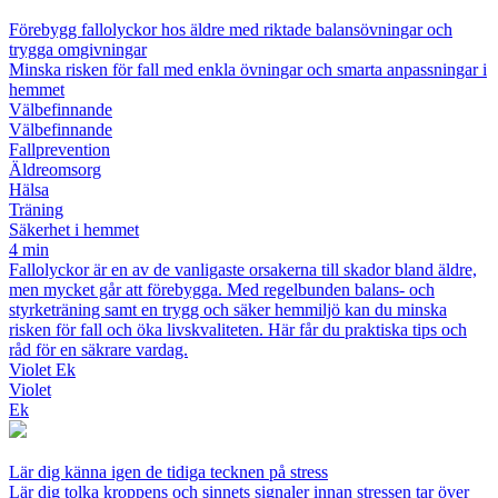
Förebygg fallolyckor hos äldre med riktade balansövningar och
trygga omgivningar
Minska risken för fall med enkla övningar och smarta anpassningar i
hemmet
Välbefinnande
Välbefinnande
Fallprevention
Äldreomsorg
Hälsa
Träning
Säkerhet i hemmet
4 min
Fallolyckor är en av de vanligaste orsakerna till skador bland äldre,
men mycket går att förebygga. Med regelbunden balans- och
styrketräning samt en trygg och säker hemmiljö kan du minska
risken för fall och öka livskvaliteten. Här får du praktiska tips och
råd för en säkrare vardag.
Violet Ek
Violet
Ek
Lär dig känna igen de tidiga tecknen på stress
Lär dig tolka kroppens och sinnets signaler innan stressen tar över