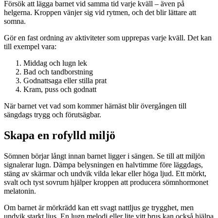
Försök att lägga barnet vid samma tid varje kväll – även på
helgerna. Kroppen vänjer sig vid rytmen, och det blir lättare att
somna.
Gör en fast ordning av aktiviteter som upprepas varje kväll. Det kan
till exempel vara:
Middag och lugn lek
Bad och tandborstning
Godnattsaga eller stilla prat
Kram, puss och godnatt
När barnet vet vad som kommer härnäst blir övergången till
sängdags trygg och förutsägbar.
Skapa en rofylld miljö
Sömnen börjar långt innan barnet ligger i sängen. Se till att miljön
signalerar lugn. Dämpa belysningen en halvtimme före läggdags,
stäng av skärmar och undvik vilda lekar eller höga ljud. Ett mörkt,
svalt och tyst sovrum hjälper kroppen att producera sömnhormonet
melatonin.
Om barnet är mörkrädd kan ett svagt nattljus ge trygghet, men
undvik starkt ljus. En lugn melodi eller lite vitt brus kan också hjälpa