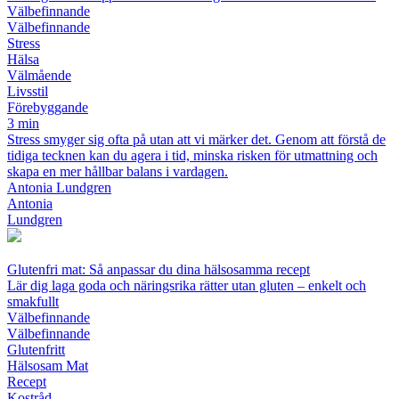
Välbefinnande
Välbefinnande
Stress
Hälsa
Välmående
Livsstil
Förebyggande
3 min
Stress smyger sig ofta på utan att vi märker det. Genom att förstå de
tidiga tecknen kan du agera i tid, minska risken för utmattning och
skapa en mer hållbar balans i vardagen.
Antonia Lundgren
Antonia
Lundgren
Glutenfri mat: Så anpassar du dina hälsosamma recept
Lär dig laga goda och näringsrika rätter utan gluten – enkelt och
smakfullt
Välbefinnande
Välbefinnande
Glutenfritt
Hälsosam Mat
Recept
Kostråd