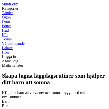
Sund
Form
Kategorier
Tänder
Ögon
Öron
Fötter
Hud
Hår
Terapi
Välbefinnande
Läkare
Hon
Logga in
Anmäl dig
Maila nyheter
Skapa lugna läggdagsrutiner som hjälper
ditt barn att somna
Hjälp ditt barn att varva ner och somna tryggt med enkla
kvällsrutiner
Barn
Barn