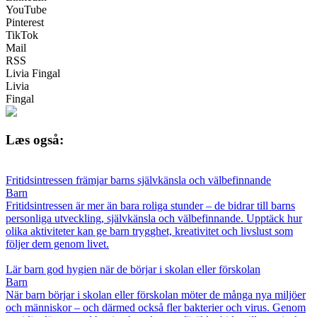
YouTube
Pinterest
TikTok
Mail
RSS
Livia Fingal
Livia
Fingal
Læs også:
Fritidsintressen främjar barns självkänsla och välbefinnande
Barn
Fritidsintressen är mer än bara roliga stunder – de bidrar till barns
personliga utveckling, självkänsla och välbefinnande. Upptäck hur
olika aktiviteter kan ge barn trygghet, kreativitet och livslust som
följer dem genom livet.
Lär barn god hygien när de börjar i skolan eller förskolan
Barn
När barn börjar i skolan eller förskolan möter de många nya miljöer
och människor – och därmed också fler bakterier och virus. Genom