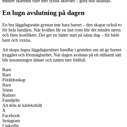
mindre skärmtid eller mer fysisk aktivitet – göra stor skillnad.
En lugn avslutning på dagen
En bra läggdagsrutin gynnar inte bara barnet – den skapar också ro
för hela familjen. När kvällen får en fast rytm blir det mindre stress
och färre konflikter. Det ger en bättre start på nästa dag – för både
barn och vuxna.
Att skapa lugna läggdagsrutiner handlar i grunden om att ge barnet
trygghet och förutsägbarhet. När dagen avslutas på ett stillsamt sätt
blir insomningen lättare och natten mer fridfull.
Barn
Barn
Föräldraskap
Barn
Sömn
Rutiner
Familjeliv
Att dela är kärleksfullt
X
Facebook
Instagram
LinkedIn