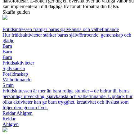
hälsofördelar. E-boken ger dig en översikt över tio viktiga vanor du
kan implementera i ditt dagliga liv för att förbättra din hälsa.
Skaffa guiden
Fritidsintressen främjar barns självkänsla och välbefinnande
Hur fritidsaktiviteter stärker barns självförtroende, gemenskap och
glädje
Barn
Barn
Barn
Fritidsaktiviteter
Självkänsla
Föräldraskap
Välbefinnande
5 min
Fritidsintressen är mer än bara roliga stunder – de bidrar till barns
personliga utveckling, självkänsla och välbefinnande. Upptäck hur
olika aktiviteter kan ge barn trygghet, kreativitet och livslust som
följer dem genom livet.
Reidar Ahlgren
Reidar
Ahlgren