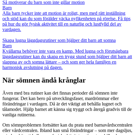
Så motiverar du barn som inte gillar motion
Barn
Alla barn tycker inte att motion är roligt, men med rätt inställning
och stöd kan du som förälder väcka nyfikenheten på rörelse. Få tips
på hur du gör fysisk aktivitet till en naturlig och lustfylld del av
vardagen.
Skapa lugna läggdagsrutiner som hjälper ditt barn att somna
Barn
Kvällarna behöver inte vara en kamp. Med lugna och förutsägbara
läggdagsrutiner kan du skapa en trygg stund som hjälper ditt barn att
slappna av och somna lättare – och som ger hela familjen en
harmonisk avslutning på dagen.
När sömnen ändå krånglar
Även med bra rutiner kan det finnas perioder då sömnen inte
fungerar. Det kan bero på utvecklingsfaser, mardrömmar eller
förändringar i vardagen. Då är det viktigt att behålla lugnet och
tålamodet. Hjälp barnet att känna sig tryggt och återgå gradvis till de
vanliga rutinerna.
Om sömnproblemen fortsätter kan du prata med barnavårdscentralen
eller vårdcentralen. Ibland kan små förändringar – som mer dagsljus,