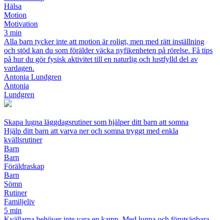
Hälsa
Motion
Motivation
3 min
Alla barn tycker inte att motion är roligt, men med rätt inställning
och stöd kan du som förälder väcka nyfikenheten på rörelse. Få tips
på hur du gör fysisk aktivitet till en naturlig och lustfylld del av
vardagen.
Antonia Lundgren
Antonia
Lundgren
Skapa lugna läggdagsrutiner som hjälper ditt barn att somna
Hjälp ditt barn att varva ner och somna tryggt med enkla
kvällsrutiner
Barn
Barn
Föräldraskap
Barn
Sömn
Rutiner
Familjeliv
5 min
Kvällarna behöver inte vara en kamp. Med lugna och förutsägbara