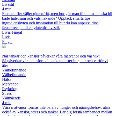
Livsstil
4 min
Fler och fler väljer glutenfritt, men hur gör man för att maten ska bli
både hälsosam och välsmakande? Upptäck smarta tips,
ingrediensbyten och inspiration till hur du kan anpassa dina
favoritrecept till en glutenfri livsstil.
Livia Fingal
Livia
Fingal
När tankar och känslor påverkar våra matvanor och vår vikt
Så påverkar våra känslor och tankemönster hur, när och varför vi
äter
Välbefinnande
Välbefinnande
Hälsa
Matvanor
Psykologi
Stress
Välmående
4 min
Våra matvanor formas inte bara av hunger och näringsbehov, utan
också av känslor, stress och tankar. Lär dig förstå sambandet mellan