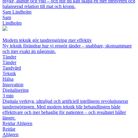
psyke, ätande och vikt – och hur du kan skapa en mer medveten och
balanserad relation till mat och kropp.
Sam Lindholm
Sam
Lindholm
Modern teknik gör tandrengöring mer effektiv
Ny teknik förändrar hur vi rengör tänder – snabbare, skonsammare
och mer exakt än någonsin.
Tänder
Tänder
Tandvård
Teknik
Hälsa
Innovation
Digitalisering
3 min
Digitala verktyg, ultraljud och artificiell intelligens revolutionerar
tandrengöringen. Med modern teknik blir behandlingen både
effektivare och mer behaglig för patienten – och resultatet håller
längre.
Reidar Ahlgren
Reidar
Ahlgren