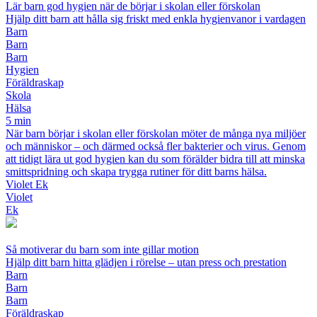
Lär barn god hygien när de börjar i skolan eller förskolan
Hjälp ditt barn att hålla sig friskt med enkla hygienvanor i vardagen
Barn
Barn
Barn
Hygien
Föräldraskap
Skola
Hälsa
5 min
När barn börjar i skolan eller förskolan möter de många nya miljöer
och människor – och därmed också fler bakterier och virus. Genom
att tidigt lära ut god hygien kan du som förälder bidra till att minska
smittspridning och skapa trygga rutiner för ditt barns hälsa.
Violet Ek
Violet
Ek
Så motiverar du barn som inte gillar motion
Hjälp ditt barn hitta glädjen i rörelse – utan press och prestation
Barn
Barn
Barn
Föräldraskap