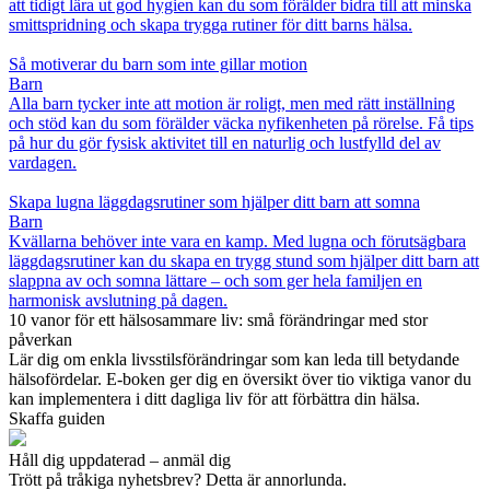
att tidigt lära ut god hygien kan du som förälder bidra till att minska
smittspridning och skapa trygga rutiner för ditt barns hälsa.
Så motiverar du barn som inte gillar motion
Barn
Alla barn tycker inte att motion är roligt, men med rätt inställning
och stöd kan du som förälder väcka nyfikenheten på rörelse. Få tips
på hur du gör fysisk aktivitet till en naturlig och lustfylld del av
vardagen.
Skapa lugna läggdagsrutiner som hjälper ditt barn att somna
Barn
Kvällarna behöver inte vara en kamp. Med lugna och förutsägbara
läggdagsrutiner kan du skapa en trygg stund som hjälper ditt barn att
slappna av och somna lättare – och som ger hela familjen en
harmonisk avslutning på dagen.
10 vanor för ett hälsosammare liv: små förändringar med stor
påverkan
Lär dig om enkla livsstilsförändringar som kan leda till betydande
hälsofördelar. E-boken ger dig en översikt över tio viktiga vanor du
kan implementera i ditt dagliga liv för att förbättra din hälsa.
Skaffa guiden
Håll dig uppdaterad – anmäl dig
Trött på tråkiga nyhetsbrev? Detta är annorlunda.