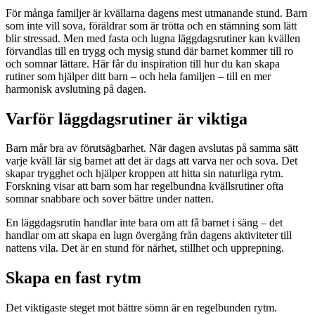
För många familjer är kvällarna dagens mest utmanande stund. Barn
som inte vill sova, föräldrar som är trötta och en stämning som lätt
blir stressad. Men med fasta och lugna läggdagsrutiner kan kvällen
förvandlas till en trygg och mysig stund där barnet kommer till ro
och somnar lättare. Här får du inspiration till hur du kan skapa
rutiner som hjälper ditt barn – och hela familjen – till en mer
harmonisk avslutning på dagen.
Varför läggdagsrutiner är viktiga
Barn mår bra av förutsägbarhet. När dagen avslutas på samma sätt
varje kväll lär sig barnet att det är dags att varva ner och sova. Det
skapar trygghet och hjälper kroppen att hitta sin naturliga rytm.
Forskning visar att barn som har regelbundna kvällsrutiner ofta
somnar snabbare och sover bättre under natten.
En läggdagsrutin handlar inte bara om att få barnet i säng – det
handlar om att skapa en lugn övergång från dagens aktiviteter till
nattens vila. Det är en stund för närhet, stillhet och upprepning.
Skapa en fast rytm
Det viktigaste steget mot bättre sömn är en regelbunden rytm.