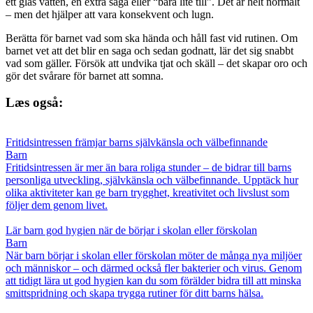
ett glas vatten, en extra saga eller “bara lite till”. Det är helt normalt
– men det hjälper att vara konsekvent och lugn.
Berätta för barnet vad som ska hända och håll fast vid rutinen. Om
barnet vet att det blir en saga och sedan godnatt, lär det sig snabbt
vad som gäller. Försök att undvika tjat och skäll – det skapar oro och
gör det svårare för barnet att somna.
Læs også:
Fritidsintressen främjar barns självkänsla och välbefinnande
Barn
Fritidsintressen är mer än bara roliga stunder – de bidrar till barns
personliga utveckling, självkänsla och välbefinnande. Upptäck hur
olika aktiviteter kan ge barn trygghet, kreativitet och livslust som
följer dem genom livet.
Lär barn god hygien när de börjar i skolan eller förskolan
Barn
När barn börjar i skolan eller förskolan möter de många nya miljöer
och människor – och därmed också fler bakterier och virus. Genom
att tidigt lära ut god hygien kan du som förälder bidra till att minska
smittspridning och skapa trygga rutiner för ditt barns hälsa.