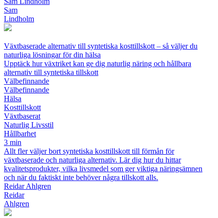
Sam Lindholm
Sam
Lindholm
Växtbaserade alternativ till syntetiska kosttillskott – så väljer du
naturliga lösningar för din hälsa
Upptäck hur växtriket kan ge dig naturlig näring och hållbara
alternativ till syntetiska tillskott
Välbefinnande
Välbefinnande
Hälsa
Kosttillskott
Växtbaserat
Naturlig Livsstil
Hållbarhet
3 min
Allt fler väljer bort syntetiska kosttillskott till förmån för
växtbaserade och naturliga alternativ. Lär dig hur du hittar
kvalitetsprodukter, vilka livsmedel som ger viktiga näringsämnen
och när du faktiskt inte behöver några tillskott alls.
Reidar Ahlgren
Reidar
Ahlgren