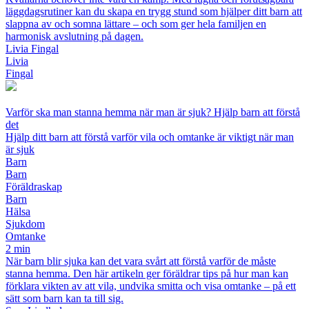
läggdagsrutiner kan du skapa en trygg stund som hjälper ditt barn att
slappna av och somna lättare – och som ger hela familjen en
harmonisk avslutning på dagen.
Livia Fingal
Livia
Fingal
Varför ska man stanna hemma när man är sjuk? Hjälp barn att förstå
det
Hjälp ditt barn att förstå varför vila och omtanke är viktigt när man
är sjuk
Barn
Barn
Föräldraskap
Barn
Hälsa
Sjukdom
Omtanke
2 min
När barn blir sjuka kan det vara svårt att förstå varför de måste
stanna hemma. Den här artikeln ger föräldrar tips på hur man kan
förklara vikten av att vila, undvika smitta och visa omtanke – på ett
sätt som barn kan ta till sig.