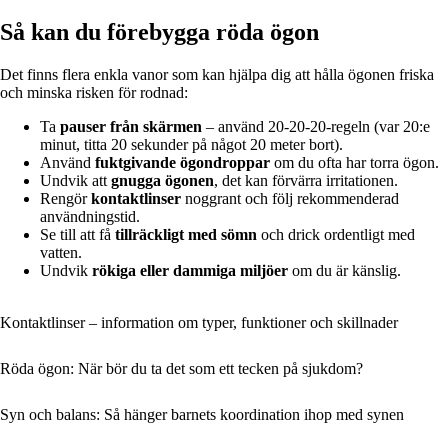
Så kan du förebygga röda ögon
Det finns flera enkla vanor som kan hjälpa dig att hålla ögonen friska
och minska risken för rodnad:
Ta
pauser från skärmen
– använd 20-20-20-regeln (var 20:e
minut, titta 20 sekunder på något 20 meter bort).
Använd
fuktgivande ögondroppar
om du ofta har torra ögon.
Undvik att
gnugga ögonen
, det kan förvärra irritationen.
Rengör
kontaktlinser
noggrant och följ rekommenderad
användningstid.
Se till att få
tillräckligt med sömn
och drick ordentligt med
vatten.
Undvik
rökiga eller dammiga miljöer
om du är känslig.
Kontaktlinser – information om typer, funktioner och skillnader
Röda ögon: När bör du ta det som ett tecken på sjukdom?
Syn och balans: Så hänger barnets koordination ihop med synen