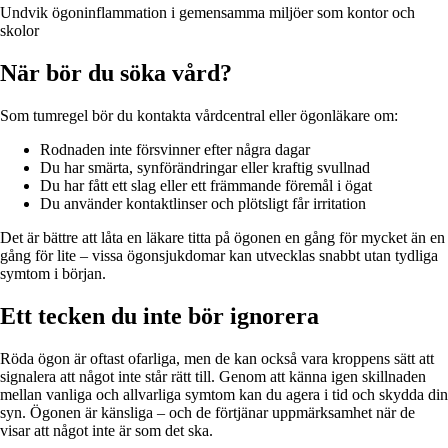
Undvik ögoninflammation i gemensamma miljöer som kontor och
skolor
När bör du söka vård?
Som tumregel bör du kontakta vårdcentral eller ögonläkare om:
Rodnaden inte försvinner efter några dagar
Du har smärta, synförändringar eller kraftig svullnad
Du har fått ett slag eller ett främmande föremål i ögat
Du använder kontaktlinser och plötsligt får irritation
Det är bättre att låta en läkare titta på ögonen en gång för mycket än en
gång för lite – vissa ögonsjukdomar kan utvecklas snabbt utan tydliga
symtom i början.
Ett tecken du inte bör ignorera
Röda ögon är oftast ofarliga, men de kan också vara kroppens sätt att
signalera att något inte står rätt till. Genom att känna igen skillnaden
mellan vanliga och allvarliga symtom kan du agera i tid och skydda din
syn. Ögonen är känsliga – och de förtjänar uppmärksamhet när de
visar att något inte är som det ska.