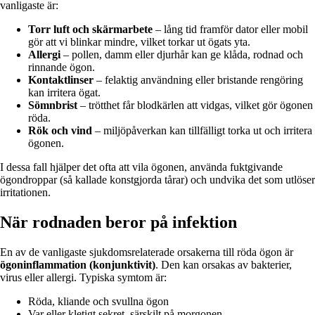
vanligaste är:
Torr luft och skärmarbete
– lång tid framför dator eller mobil
gör att vi blinkar mindre, vilket torkar ut ögats yta.
Allergi
– pollen, damm eller djurhår kan ge klåda, rodnad och
rinnande ögon.
Kontaktlinser
– felaktig användning eller bristande rengöring
kan irritera ögat.
Sömnbrist
– trötthet får blodkärlen att vidgas, vilket gör ögonen
röda.
Rök och vind
– miljöpåverkan kan tillfälligt torka ut och irritera
ögonen.
I dessa fall hjälper det ofta att vila ögonen, använda fuktgivande
ögondroppar (så kallade konstgjorda tårar) och undvika det som utlöser
irritationen.
När rodnaden beror på infektion
En av de vanligaste sjukdomsrelaterade orsakerna till röda ögon är
ögoninflammation (konjunktivit)
. Den kan orsakas av bakterier,
virus eller allergi. Typiska symtom är:
Röda, kliande och svullna ögon
Var eller kletigt sekret, särskilt på morgonen