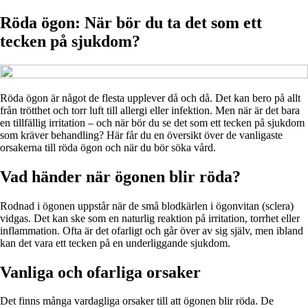
Röda ögon: När bör du ta det som ett
tecken på sjukdom?
Röda ögon är något de flesta upplever då och då. Det kan bero på allt
från trötthet och torr luft till allergi eller infektion. Men när är det bara
en tillfällig irritation – och när bör du se det som ett tecken på sjukdom
som kräver behandling? Här får du en översikt över de vanligaste
orsakerna till röda ögon och när du bör söka vård.
Vad händer när ögonen blir röda?
Rodnad i ögonen uppstår när de små blodkärlen i ögonvitan (sclera)
vidgas. Det kan ske som en naturlig reaktion på irritation, torrhet eller
inflammation. Ofta är det ofarligt och går över av sig själv, men ibland
kan det vara ett tecken på en underliggande sjukdom.
Vanliga och ofarliga orsaker
Det finns många vardagliga orsaker till att ögonen blir röda. De