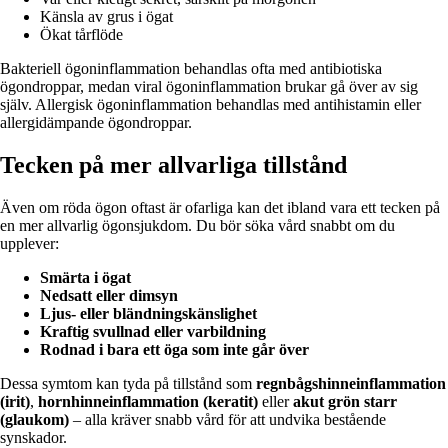
Känsla av grus i ögat
Ökat tårflöde
Bakteriell ögoninflammation behandlas ofta med antibiotiska
ögondroppar, medan viral ögoninflammation brukar gå över av sig
själv. Allergisk ögoninflammation behandlas med antihistamin eller
allergidämpande ögondroppar.
Tecken på mer allvarliga tillstånd
Även om röda ögon oftast är ofarliga kan det ibland vara ett tecken på
en mer allvarlig ögonsjukdom. Du bör söka vård snabbt om du
upplever:
Smärta i ögat
Nedsatt eller dimsyn
Ljus- eller bländningskänslighet
Kraftig svullnad eller varbildning
Rodnad i bara ett öga som inte går över
Dessa symtom kan tyda på tillstånd som
regnbågshinneinflammation
(irit)
,
hornhinneinflammation (keratit)
eller
akut grön starr
(glaukom)
– alla kräver snabb vård för att undvika bestående
synskador.