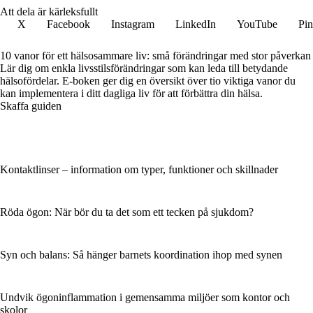
Att dela är kärleksfullt
X
Facebook
Instagram
LinkedIn
YouTube
Pin
10 vanor för ett hälsosammare liv: små förändringar med stor påverkan
Lär dig om enkla livsstilsförändringar som kan leda till betydande
hälsofördelar. E-boken ger dig en översikt över tio viktiga vanor du
kan implementera i ditt dagliga liv för att förbättra din hälsa.
Skaffa guiden
Kontaktlinser – information om typer, funktioner och skillnader
Röda ögon: När bör du ta det som ett tecken på sjukdom?
Syn och balans: Så hänger barnets koordination ihop med synen
Undvik ögoninflammation i gemensamma miljöer som kontor och
skolor