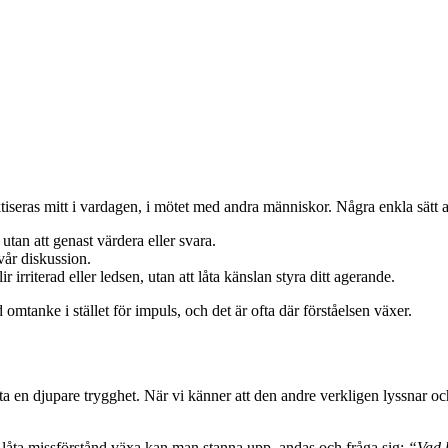
seras mitt i vardagen, i mötet med andra människor. Några enkla sätt at
an att genast värdera eller svara.
vår diskussion.
 irriterad eller ledsen, utan att låta känslan styra ditt agerande.
omtanke i stället för impuls, och det är ofta där förståelsen växer.
ta en djupare trygghet. När vi känner att den andre verkligen lyssnar och 
att låta missförstånd växa kan man stanna upp, andas och fråga sig:
“Vad h