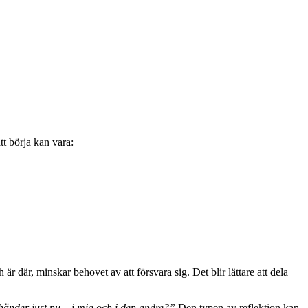
t börja kan vara:
är där, minskar behovet av att försvara sig. Det blir lättare att dela
änder just nu – i mig och i den andre?”
Den typen av reflektion kan