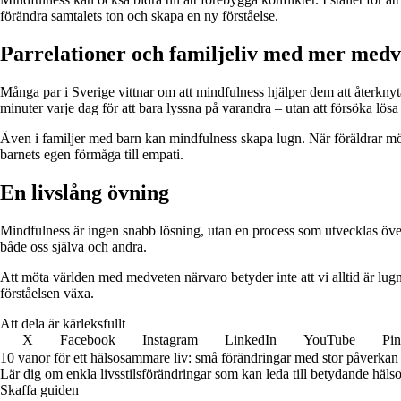
förändra samtalets ton och skapa en ny förståelse.
Parrelationer och familjeliv med mer medv
Många par i Sverige vittnar om att mindfulness hjälper dem att återknyt
minuter varje dag för att bara lyssna på varandra – utan att försöka lös
Även i familjer med barn kan mindfulness skapa lugn. När föräldrar möter 
barnets egen förmåga till empati.
En livslång övning
Mindfulness är ingen snabb lösning, utan en process som utvecklas över ti
både oss själva och andra.
Att möta världen med medveten närvaro betyder inte att vi alltid är lugna
förståelsen växa.
Att dela är kärleksfullt
X
Facebook
Instagram
LinkedIn
YouTube
Pin
10 vanor för ett hälsosammare liv: små förändringar med stor påverkan
Lär dig om enkla livsstilsförändringar som kan leda till betydande hälsof
Skaffa guiden