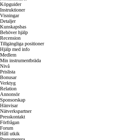
Köpguider
Instruktioner
Visningar
Detaljer
Kunskapsbas
Behöver hjälp
Recension
Tillgängliga positioner
Hjälp med info
Medlem
Min instrumentbräda
Nivå
Prislista
Bonusar
Verktyg
Relation
Annonsör
Sponsorskap
Hänvisar
Nätverkspartner
Presskontakt
Förfrågan
Forum
Håll utkik
Prenumerera