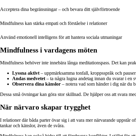
Acceptera dina begränsningar – och bevara ditt självförtroende
Mindfulness kan stärka empati och förståelse i relationer
Använd emotionell intelligens för att hantera sociala utmaningar
Mindfulness i vardagens möten
Mindfulness behöver inte innebära långa meditationspass. Det kan prakti
Lyssna aktivt
– uppmärksamma tonfall, kroppsspråk och pauser ut
Andas medvetet
– ta några lugna andetag innan du svarar i en s
Observera dina känslor
– notera vad som händer i dig när du blir
Dessa små övningar kan göra stor skillnad. De hjälper oss att svara med 
När närvaro skapar trygghet
I relationer där båda parter övar sig i att vara mer närvarande uppstår of
tankar och känslor, även de svåra.
Mindfulness kan också bidra till att förebygga konflikter. I stället för 