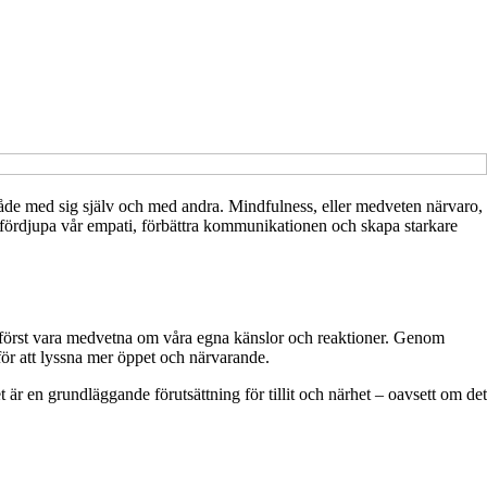
– både med sig själv och med andra. Mindfulness, eller medveten närvaro,
an fördjupa vår empati, förbättra kommunikationen och skapa starkare
i först vara medvetna om våra egna känslor och reaktioner. Genom
för att lyssna mer öppet och närvarande.
t är en grundläggande förutsättning för tillit och närhet – oavsett om det