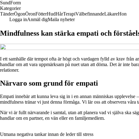
Sund
Form
Kategorier
Tänder
Ögon
Öron
Fötter
Hud
Hår
Terapi
Välbefinnande
Läkare
Hon
Logga in
Anmäl dig
Maila nyheter
Mindfulness kan stärka empati och förståels
I ett samhälle där tempot ofta är högt och vardagen fylld av krav från a
handlar om att vara uppmärksam på nuet utan att döma. Det är inte bara 
relationer.
Närvaro som grund för empati
Empati innebär att kunna leva sig in i en annan människas upplevelse 
mindfulness tränar vi just denna förmåga. Vi lär oss att observera våra
När vi är fullt närvarande i samtal, utan att planera vad vi själva ska s
handlar om en partner, en vän eller en familjemedlem.
Utmana negativa tankar innan de leder till stress