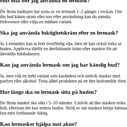
Hur ofta bör jag använda en lermask?
De flesta hudtyper har nytta av en lermask 1–2 gånger i veckan. Om
din hud känns stram eller torr efter användning kan du minska
frekvensen eller välja en mildare variant.
Ska jag använda fuktighetskräm efter en lermask?
Ja. Lermasker kan ta bort överflödig olja, men de kan också torka ut
huden. Applicera därför en återfuktande kräm efter masken för att
återställa fuktbalansen.
Kan jag använda lermask om jag har känslig hud?
Ja, men välj en mild variant som kaolinlera och undvik masker med
parfym eller alkohol. Testa alltid produkten på ett litet hudområde först.
Hur länge ska en lermask sitta på huden?
De flesta masker ska sitta i 5–10 minuter. Undvik att låta masken torka
helt, eftersom det kan irritera huden. Skölj av när masken börjar kännas
fast men fortfarande fuktig.
Kan lermasker hjälpa mot akne?