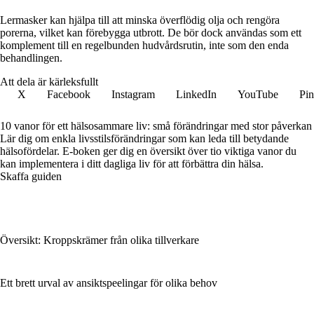
Lermasker kan hjälpa till att minska överflödig olja och rengöra
porerna, vilket kan förebygga utbrott. De bör dock användas som ett
komplement till en regelbunden hudvårdsrutin, inte som den enda
behandlingen.
Att dela är kärleksfullt
X
Facebook
Instagram
LinkedIn
YouTube
Pin
10 vanor för ett hälsosammare liv: små förändringar med stor påverkan
Lär dig om enkla livsstilsförändringar som kan leda till betydande
hälsofördelar. E-boken ger dig en översikt över tio viktiga vanor du
kan implementera i ditt dagliga liv för att förbättra din hälsa.
Skaffa guiden
Översikt: Kroppskrämer från olika tillverkare
Ett brett urval av ansiktspeelingar för olika behov