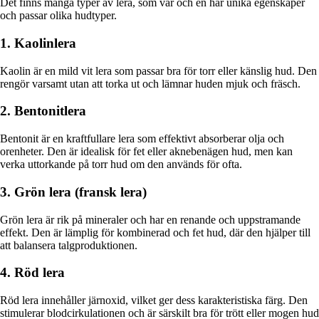
Det finns många typer av lera, som var och en har unika egenskaper
och passar olika hudtyper.
1. Kaolinlera
Kaolin är en mild vit lera som passar bra för torr eller känslig hud. Den
rengör varsamt utan att torka ut och lämnar huden mjuk och fräsch.
2. Bentonitlera
Bentonit är en kraftfullare lera som effektivt absorberar olja och
orenheter. Den är idealisk för fet eller aknebenägen hud, men kan
verka uttorkande på torr hud om den används för ofta.
3. Grön lera (fransk lera)
Grön lera är rik på mineraler och har en renande och uppstramande
effekt. Den är lämplig för kombinerad och fet hud, där den hjälper till
att balansera talgproduktionen.
4. Röd lera
Röd lera innehåller järnoxid, vilket ger dess karakteristiska färg. Den
stimulerar blodcirkulationen och är särskilt bra för trött eller mogen hud