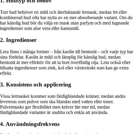
1. Hudtyp och behov
Torr hud behöver en mild och återfuktande lermask, medan fet eller
kombinerad hud ofta har nytta av en mer absorberande variant. Om du
har känslig hud bör du välja en mask utan parfym och med lugnande
ingredienser som aloe vera eller kamomill.
2. Ingredienser
Lera finns i många former – från kaolin till bentonit – och varje typ har
sina fördelar. Kaolin är mild och lämplig för känslig hud, medan
bentonit är mer effektiv för att ta bort överflödig olja. Leta också efter
tillsatta ingredienser som zink, kol eller växtextrakt som kan ge extra
effekt.
3. Konsistens och applicering
Vissa lermasker kommer som färdigblandade krämer, medan andra
levereras som pulver som ska blandas med vatten eller toner.
Pulvermasks ger flexibilitet men kräver lite mer tid, medan
färdigblandade varianter är snabba och enkla att använda.
4. Användningsfrekvens