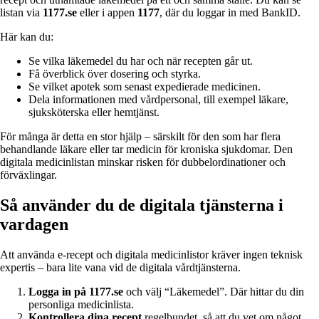
listan via
1177.se
eller i appen
1177
, där du loggar in med BankID.
Här kan du:
Se vilka läkemedel du har och när recepten går ut.
Få överblick över dosering och styrka.
Se vilket apotek som senast expedierade medicinen.
Dela informationen med vårdpersonal, till exempel läkare,
sjuksköterska eller hemtjänst.
För många är detta en stor hjälp – särskilt för den som har flera
behandlande läkare eller tar medicin för kroniska sjukdomar. Den
digitala medicinlistan minskar risken för dubbelordinationer och
förväxlingar.
Så använder du de digitala tjänsterna i
vardagen
Att använda e-recept och digitala medicinlistor kräver ingen teknisk
expertis – bara lite vana vid de digitala vårdtjänsterna.
Logga in på 1177.se
och välj “Läkemedel”. Där hittar du din
personliga medicinlista.
Kontrollera dina recept
regelbundet, så att du vet om något