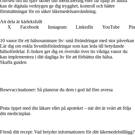
Oavsett om du själv sköter din medicinering eller får hjälp av andra
kan de digitala verktygen ge dig trygghet, kontroll och bättre
förutsättningar för en säker läkemedelsanvändning.
Att dela är kärleksfullt
X
Facebook
Instagram
LinkedIn
YouTube
Pin
10 vanor för ett hälsosammare liv: små förändringar med stor påverkan
Lär dig om enkla livsstilsförändringar som kan leda till betydande
hälsofördelar. E-boken ger dig en översikt över tio viktiga vanor du
kan implementera i ditt dagliga liv för att förbättra din hälsa.
Skaffa guiden
Resevaccinationer: Så planerar du dem i god tid före avresa
Prata öppet med din läkare eller på apoteket – när det är svårt att följa
din medicinplan
Förstå ditt recept: Vad betyder informationen för ditt läkemedelstillägg?