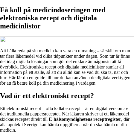
Få koll på medicindoseringen med
elektroniska recept och digitala
medicinlistor
Att hålla reda på sin medicin kan vara en utmaning – särskilt om man
tar flera läkemedel vid olika tidpunkter under dagen. Som tur är finns
det idag digitala lösningar som gör det enklare än någonsin att få
överblick. Elektroniska recept och digitala medicinlistor samlar all
information på ett ställe, så att du alltid kan se vad du ska ta, när och
hur. Här får du en guide till hur du kan använda de digitala verktygen
för att få bättre koll på din medicinering i vardagen.
Vad är ett elektroniskt recept?
Ett elektroniskt recept – ofta kallat e-recept – är en digital version av
det traditionella pappersreceptet. När läkaren skriver ut ett läkemedel
skickas receptet direkt till
E-hälsomyndighetens receptregister
, där
alla apotek i Sverige kan hämta uppgifterna när du ska hämta ut din
medicin.