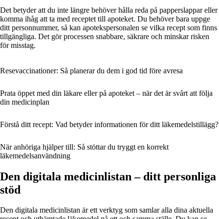
Det betyder att du inte längre behöver hålla reda på papperslappar eller
komma ihåg att ta med receptet till apoteket. Du behöver bara uppge
ditt personnummer, så kan apotekspersonalen se vilka recept som finns
tillgängliga. Det gör processen snabbare, säkrare och minskar risken
för misstag.
Resevaccinationer: Så planerar du dem i god tid före avresa
Prata öppet med din läkare eller på apoteket – när det är svårt att följa
din medicinplan
Förstå ditt recept: Vad betyder informationen för ditt läkemedelstillägg?
När anhöriga hjälper till: Så stöttar du tryggt en korrekt
läkemedelsanvändning
Den digitala medicinlistan – ditt personliga
stöd
Den digitala medicinlistan är ett verktyg som samlar alla dina aktuella
recept och uthämtade läkemedel på ett och samma ställe. Du kan se