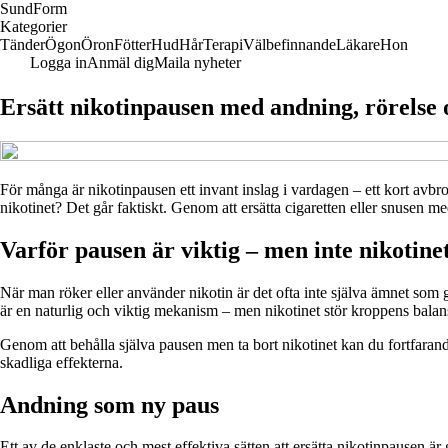
Sund
Form
Kategorier
Tänder
Ögon
Öron
Fötter
Hud
Hår
Terapi
Välbefinnande
Läkare
Hon
Logga in
Anmäl dig
Maila nyheter
Ersätt nikotinpausen med andning, rörelse 
För många är nikotinpausen ett invant inslag i vardagen – ett kort avbr
nikotinet? Det går faktiskt. Genom att ersätta cigaretten eller snusen m
Varför pausen är viktig – men inte nikotine
När man röker eller använder nikotin är det ofta inte själva ämnet som g
är en naturlig och viktig mekanism – men nikotinet stör kroppens bala
Genom att behålla själva pausen men ta bort nikotinet kan du fortfaran
skadliga effekterna.
Andning som ny paus
Ett av de enklaste och mest effektiva sätten att ersätta nikotinpausen 