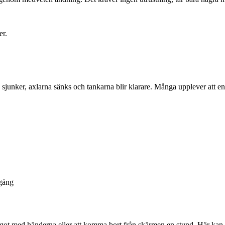
er.
 sjunker, axlarna sänks och tankarna blir klarare. Många upplever att en
gång
ågot med händerna eller att komma bort från skärmen en stund. Här kan s