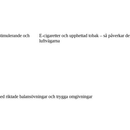
stimulerande och
E-cigaretter och upphettad tobak – så påverkar de
luftvägarna
med riktade balansövningar och trygga omgivningar