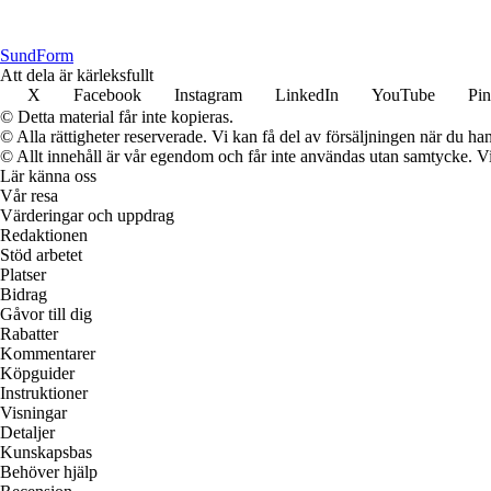
Sund
Form
Att dela är kärleksfullt
X
Facebook
Instagram
LinkedIn
YouTube
Pin
© Detta material får inte kopieras.
© Alla rättigheter reserverade. Vi kan få del av försäljningen när du han
© Allt innehåll är vår egendom och får inte användas utan samtycke. Vi k
Lär känna oss
Vår resa
Värderingar och uppdrag
Redaktionen
Stöd arbetet
Platser
Bidrag
Gåvor till dig
Rabatter
Kommentarer
Köpguider
Instruktioner
Visningar
Detaljer
Kunskapsbas
Behöver hjälp