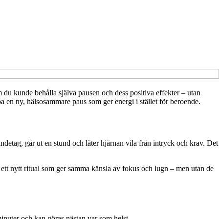
m du kunde behålla själva pausen och dess positiva effekter – utan
pa en ny, hälsosammare paus som ger energi i stället för beroende.
ndetag, går ut en stund och låter hjärnan vila från intryck och krav. Det
 ett nytt ritual som ger samma känsla av fokus och lugn – men utan de
minuter och kan göras nästan var som helst.