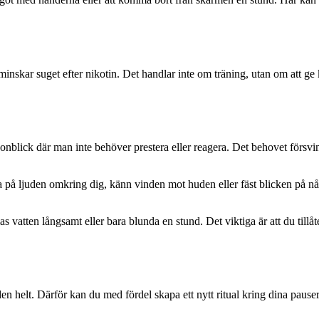
inskar suget efter nikotin. Det handlar inte om träning, utan om att ge kr
gonblick där man inte behöver prestera eller reagera. Det behovet försvi
a på ljuden omkring dig, känn vinden mot huden eller fäst blicken på nå
as vatten långsamt eller bara blunda en stund. Det viktiga är att du tillåt
 den helt. Därför kan du med fördel skapa ett nytt ritual kring dina pause