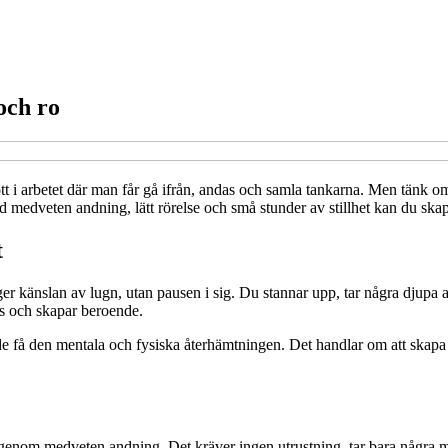
och ro
ott i arbetet där man får gå ifrån, andas och samla tankarna. Men tänk o
ed medveten andning, lätt rörelse och små stunder av stillhet kan du ska
t
er känslan av lugn, utan pausen i sig. Du stannar upp, tar några djupa a
ns och skapar beroende.
de få den mentala och fysiska återhämtningen. Det handlar om att skapa
är genom medveten andning. Det kräver ingen utrustning, tar bara några 