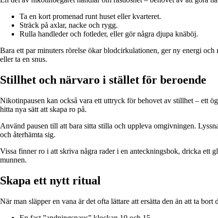
Ta en kort promenad runt huset eller kvarteret.
Sträck på axlar, nacke och rygg.
Rulla handleder och fotleder, eller gör några djupa knäböj.
Bara ett par minuters rörelse ökar blodcirkulationen, ger ny energi och m
eller ta en snus.
Stillhet och närvaro i stället för beroende
Nikotinpausen kan också vara ett uttryck för behovet av stillhet – ett ö
hitta nya sätt att skapa ro på.
Använd pausen till att bara sitta stilla och uppleva omgivningen. Lyssn
och återhämta sig.
Vissa finner ro i att skriva några rader i en anteckningsbok, dricka ett gl
munnen.
Skapa ett nytt ritual
När man släpper en vana är det ofta lättare att ersätta den än att ta bort
En fast ”andningspaus” klockan 10 och 15.