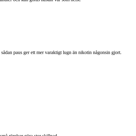
 sådan paus ger ett mer varaktigt lugn än nikotin någonsin gjort.
må rörelser göra stor skillnad.