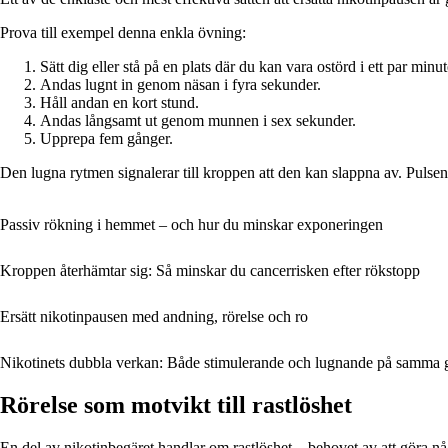
Prova till exempel denna enkla övning:
Sätt dig eller stå på en plats där du kan vara ostörd i ett par minut
Andas lugnt in genom näsan i fyra sekunder.
Håll andan en kort stund.
Andas långsamt ut genom munnen i sex sekunder.
Upprepa fem gånger.
Den lugna rytmen signalerar till kroppen att den kan slappna av. Pulsen
Passiv rökning i hemmet – och hur du minskar exponeringen
Kroppen återhämtar sig: Så minskar du cancerrisken efter rökstopp
Ersätt nikotinpausen med andning, rörelse och ro
Nikotinets dubbla verkan: Både stimulerande och lugnande på samma 
Rörelse som motvikt till rastlöshet
En del av nikotinbegäret handlar om rastlöshet – behovet av att göra n