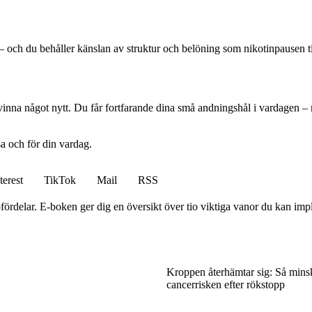
n – och du behåller känslan av struktur och belöning som nikotinpausen t
 vinna något nytt. Du får fortfarande dina små andningshål i vardagen – m
sa och för din vardag.
terest
TikTok
Mail
RSS
ördelar. E-boken ger dig en översikt över tio viktiga vanor du kan impleme
Kroppen återhämtar sig: Så mins
cancerrisken efter rökstopp